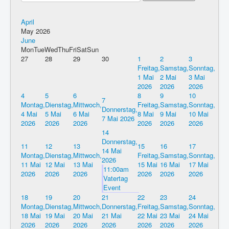
April
May 2026
June
Mon
Tue
Wed
Thu
Fri
Sat
Sun
27
28
29
30
1
2
3
Freitag,
Samstag,
Sonntag,
1 Mai
2 Mai
3 Mai
2026
2026
2026
4
5
6
8
9
10
7
Montag,
Dienstag,
Mittwoch,
Freitag,
Samstag,
Sonntag,
Donnerstag,
4 Mai
5 Mai
6 Mai
8 Mai
9 Mai
10 Mai
7 Mai 2026
2026
2026
2026
2026
2026
2026
14
Donnerstag,
11
12
13
15
16
17
14 Mai
Montag,
Dienstag,
Mittwoch,
Freitag,
Samstag,
Sonntag,
2026
11 Mai
12 Mai
13 Mai
15 Mai
16 Mai
17 Mai
11:00am
2026
2026
2026
2026
2026
2026
Vatertag
Event
18
19
20
21
22
23
24
Montag,
Dienstag,
Mittwoch,
Donnerstag,
Freitag,
Samstag,
Sonntag,
18 Mai
19 Mai
20 Mai
21 Mai
22 Mai
23 Mai
24 Mai
2026
2026
2026
2026
2026
2026
2026